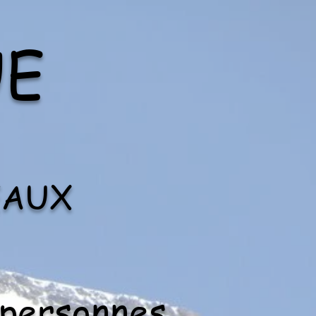
UE
EAUX
 personnes