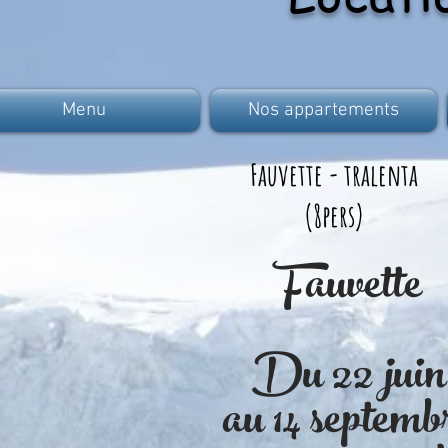
Menu
Nos appartements
Fauvette - tralenta
(8pers)
Fauvette
Du 22 juin
au 14 septemb