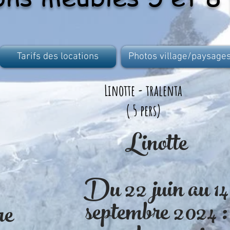
Tarifs des locations
Photos village/paysage
Linotte - tralenta
( 5 pers)
Linotte
Du 22 juin au 14
septembre 2024 :
re