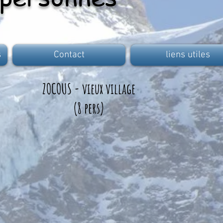
s
Contact
liens utiles
ZOCOUS - vieux village
(8 pers)