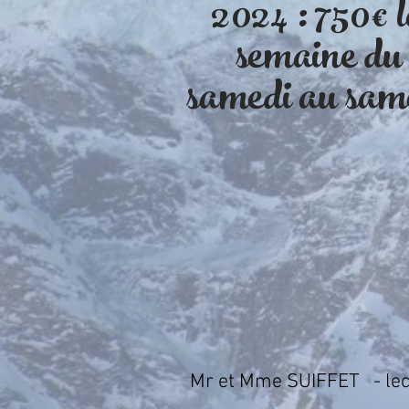
2024 : 750€ 
semaine du
samedi au sam
Mr et Mme SUIFFET -
le