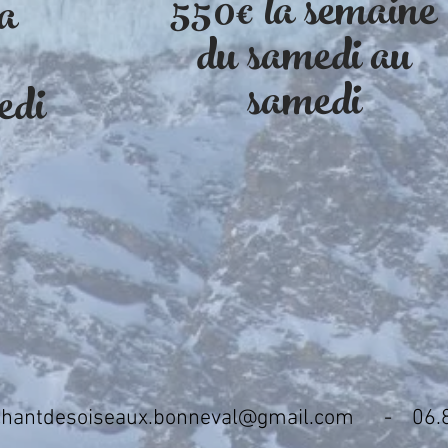
550€ la semaine
la
du samedi au
samedi
edi
chantdesoiseaux.bonneval@gmail.com
- 06.87.